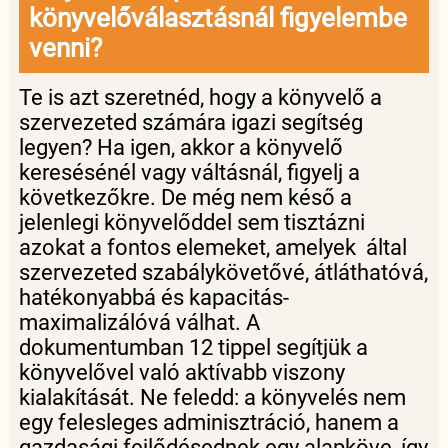
könyvelőválasztásnál figyelembe
venni?
Te is azt szeretnéd, hogy a könyvelő a
szervezeted számára igazi segítség
legyen? Ha igen, akkor a könyvelő
keresésénél vagy váltásnál, figyelj a
következőkre. De még nem késő a
jelenlegi könyvelőddel sem tisztázni
azokat a fontos elemeket, amelyek által
szervezeted szabálykövetővé, átláthatóvá,
hatékonyabbá és kapacitás-
maximalizálóvá válhat. A
dokumentumban 12 tippel segítjük a
könyvelővel való aktívabb viszony
kialakítását. Ne feledd: a könyvelés nem
egy felesleges adminisztráció, hanem a
gazdasági fejlődésednek egy alapköve, így