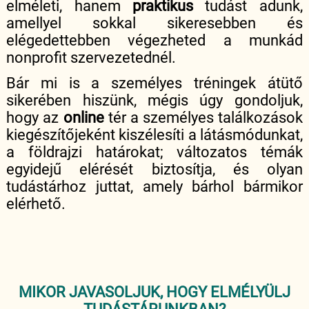
elméleti, hanem
praktikus
tudást adunk,
amellyel sokkal sikeresebben és
elégedettebben végezheted a munkád
nonprofit szervezetednél.
Bár mi is a személyes tréningek átütő
sikerében hiszünk, mégis úgy gondoljuk,
hogy az
online
tér a személyes találkozások
kiegészítőjeként kiszélesíti a látásmódunkat,
a földrajzi határokat; változatos témák
egyidejű elérését biztosítja, és olyan
tudástárhoz juttat, amely bárhol bármikor
elérhető.
MIKOR JAVASOLJUK, HOGY ELMÉLYÜLJ