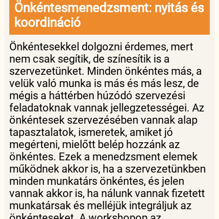
Önkéntesmenedzsment: nyitás és
koordináció
Önkéntesekkel dolgozni érdemes, mert
nem csak segítik, de színesítik is a
szervezetünket. Minden önkéntes más, a
velük való munka is más és más lesz, de
mégis a háttérben húzódó szervezési
feladatoknak vannak jellegzetességei. Az
önkéntesek szervezésében vannak alap
tapasztalatok, ismeretek, amiket jó
megérteni, mielőtt belép hozzánk az
önkéntes. Ezek a menedzsment elemek
működnek akkor is, ha a szervezetünkben
minden munkatárs önkéntes, és jelen
vannak akkor is, ha nálunk vannak fizetett
munkatársak és melléjük integráljuk az
önkénteseket. A workshopon az