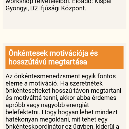
workshop felvételeiből. Előadó: Kispál
Gyöngyi, D2 Ifjúsági Központ.
Önkéntesek motivációja és
hosszútávú megtartása
Az önkéntesmenedzsment egyik fontos
eleme a motiváció. Ha szeretnétek
önkénteseiteket hosszú távon megtartani
és motiválttá tenni, akkor abba érdemes
apróbb vagy nagyobb energiát
belefektetni. Hogy hogyan lehet mindezt
hatékonyan megoldani, mit tehet egy
önkénteskoordinátor ez ügyben, kiderül a