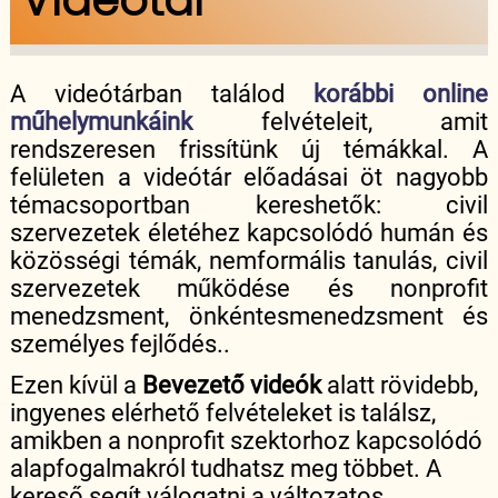
Videótár
A videótárban találod
korábbi online
műhelymunkáink
felvételeit, amit
rendszeresen frissítünk új témákkal. A
felületen a videótár előadásai öt nagyobb
témacsoportban kereshetők: civil
szervezetek életéhez kapcsolódó humán és
közösségi témák, nemformális tanulás, civil
szervezetek működése és nonprofit
menedzsment, önkéntesmenedzsment és
személyes fejlődés..
Ezen kívül a
Bevezető videók
alatt rövidebb,
ingyenes elérhető felvételeket is találsz,
amikben a nonprofit szektorhoz kapcsolódó
alapfogalmakról tudhatsz meg többet. A
kereső segít válogatni a változatos