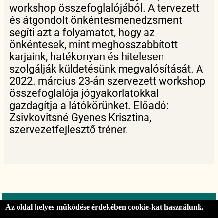
workshop összefoglalójából. A tervezett
és átgondolt önkéntesmenedzsment
segíti azt a folyamatot, hogy az
önkéntesek, mint meghosszabbított
karjaink, hatékonyan és hitelesen
szolgálják küldetésünk megvalósítását. A
2022. március 23-án szervezett workshop
összefoglalója jógyakorlatokkal
gazdagítja a látókörünket. Előadó:
Zsivkovitsné Gyenes Krisztina,
szervezetfejlesztő tréner.
Minden jog fenntartva © 2026
Az oldal helyes működése érdekében cookie-kat használunk.
Talentum Alapítvány az Önkéntesség Támogatásáért