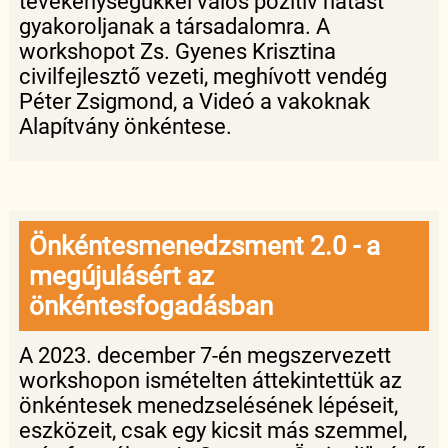
tevékenységükkel valós pozitív hatást
gyakoroljanak a társadalomra. A
workshopot Zs. Gyenes Krisztina
civilfejlesztő vezeti, meghívott vendég
Péter Zsigmond, a Videó a vakoknak
Alapítvány önkéntese.
Önkéntesmenedzsment 2.0 - a
megújulásért az
önkéntesfogadásban
A 2023. december 7-én megszervezett
workshopon ismételten áttekintettük az
önkéntesek menedzselésének lépéseit,
eszközeit, csak egy kicsit más szemmel,