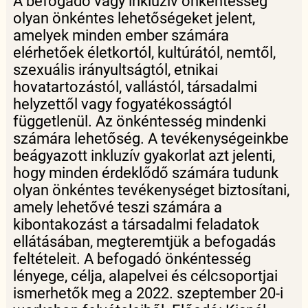
A befogadó vagy inkluzív önkéntesség
olyan önkéntes lehetőségeket jelent,
amelyek minden ember számára
elérhetőek életkortól, kultúrától, nemtől,
szexuális irányultságtól, etnikai
hovatartozástól, vallástól, társadalmi
helyzettől vagy fogyatékosságtól
függetlenül. Az önkéntesség mindenki
számára lehetőség. A tevékenységeinkbe
beágyazott inkluzív gyakorlat azt jelenti,
hogy minden érdeklődő számára tudunk
olyan önkéntes tevékenységet biztosítani,
amely lehetővé teszi számára a
kibontakozást a társadalmi feladatok
ellátásában, megteremtjük a befogadás
feltételeit. A befogadó önkéntesség
lényege, célja, alapelvei és célcsoportjai
ismerhetők meg a 2022. szeptember 20-i