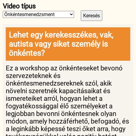
Video típus
Lehet egy kerekesszékes, vak,
autista vagy siket személy is
önkéntes?
Ez a workshop az önkénteseket bevonó
szervezeteknek és
önkéntesmenedzsereknek szól, akik
növelni szeretnék kapacitásaikat és
ismereteiket arról, hogyan lehet a
fogyatékossággal élő személyeket a
legjobban bevonni önkéntesnek olyan
módon, amely hozzáférhető, befogadó, és
a leginkább képessé teszi őket arra, hogy